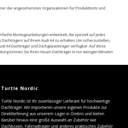
 einer der angesehensten Organisationen für Produkttests und
nfache Montageanleitungen entwickelt, die speziell auf jedes
Dachträgers auf Ihrem Audi A4 zu erhalten. Um sicherzustellen,
Audi A4 Dachträger und Dachgepäckträger verfügbar. Auf diese
itung können Sie Ihren neuen Dachträger in nur wenigen Minuten
Turtle Nordic
Turtle Nordic ist Ihr zuverlässiger Lieferant für hochwertige
Dachträger. Wir importieren unsere eigenen Produkte zur
Direktlieferung aus unserem Lager in Örebro und bieten
darüber hinaus eine große Auswahl an Zubehör wie
Dachboxen, Fahrradträger und anderes praktisches Zubehör