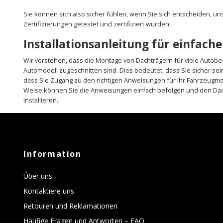
Sie können sich also sicher fühlen, wenn Sie sich entscheiden, u
Zertifizierungen getestet und zertifiziert wurden.
Installationsanleitung für einfach
Wir verstehen, dass die Montage von Dachträgern für viele Autobe
Automodell zugeschnitten sind. Dies bedeutet, dass Sie sicher s
dass Sie Zugang zu den richtigen Anweisungen für Ihr Fahrzeugmod
Weise können Sie die Anweisungen einfach befolgen und den Dach
installieren.
Information
Über uns
Kontaktiere uns
Retouren und Reklamationen
Häufige Fragen und Antworten – FAQ