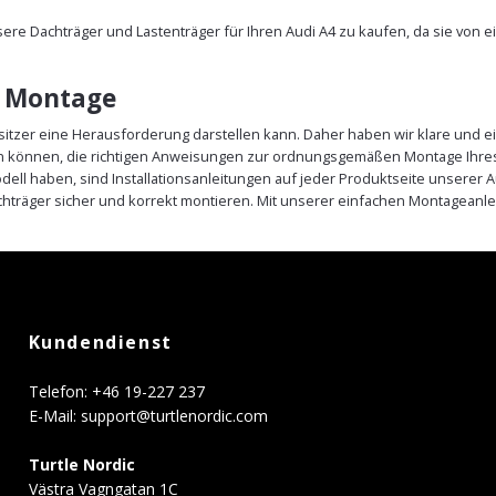
nsere Dachträger und Lastenträger für Ihren Audi A4 zu kaufen, da sie von
e Montage
sitzer eine Herausforderung darstellen kann. Daher haben wir klare und ei
ein können, die richtigen Anweisungen zur ordnungsgemäßen Montage Ihres 
ell haben, sind Installationsanleitungen auf jeder Produktseite unserer 
träger sicher und korrekt montieren. Mit unserer einfachen Montageanle
Kundendienst
Telefon: +46 19-227 237
E-Mail:
support@turtlenordic.com
Turtle Nordic
Västra Vagngatan 1C