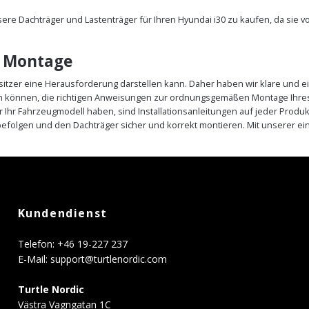
nsere Dachträger und Lastenträger für Ihren Hyundai i30 zu kaufen, da sie
e Montage
sitzer eine Herausforderung darstellen kann. Daher haben wir klare und ei
ein können, die richtigen Anweisungen zur ordnungsgemäßen Montage Ihres
r Ihr Fahrzeugmodell haben, sind Installationsanleitungen auf jeder Prod
efolgen und den Dachträger sicher und korrekt montieren. Mit unserer e
Kundendienst
Telefon: +46 19-227 237
E-Mail:
support@turtlenordic.com
Turtle Nordic
Västra Vagngatan 1C