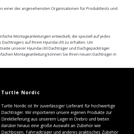
 von einer der angesehensten Organisationen für Produkttests und
nfache Montageanleitungen entwickelt, die speziell auf jedes
 Dachträgers auf Ihrem Hyundai i30 zu erhalten. Um
uktseite unserer Hyundai i30 Dachträger und Dachgepäckträger
infachen Montageanleitung können Sie Ihren neuen Dachträger in
Turtle Nordic
Turtle Nordic ist Ihr zuverlässiger Lieferant für hochwertige
Dachträger. Wir importieren unsere eigenen Produkte zur
Direktlieferung aus unserem Lager in Örebro und bieten
darüber hinaus eine große Auswahl an Zubehör wie
Dachboxen, Fahrradträger und anderes praktisches Zubehör