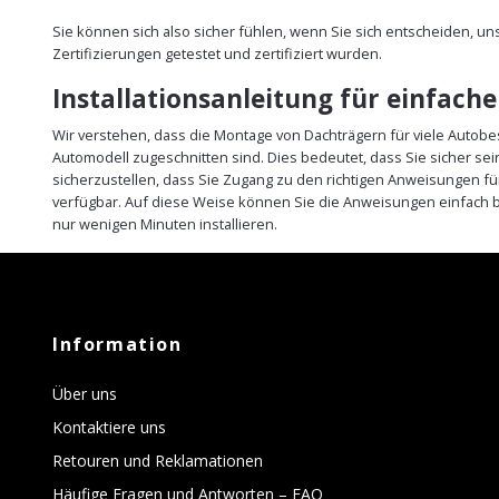
Sie können sich also sicher fühlen, wenn Sie sich entscheiden, u
Zertifizierungen getestet und zertifiziert wurden.
Installationsanleitung für einfach
Wir verstehen, dass die Montage von Dachträgern für viele Autobe
Automodell zugeschnitten sind. Dies bedeutet, dass Sie sicher s
sicherzustellen, dass Sie Zugang zu den richtigen Anweisungen fü
verfügbar. Auf diese Weise können Sie die Anweisungen einfach b
nur wenigen Minuten installieren.
Information
Über uns
Kontaktiere uns
Retouren und Reklamationen
Häufige Fragen und Antworten – FAQ