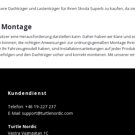
nsere Dachträger und Lastenträger für Ihren Skoda Superb zu kaufen, da s
e Montage
sitzer eine Herausforderung darstellen kann. Daher haben wir klare und ei
ein können, die richtigen Anweisungen zur ordnungsgemäßen Montage Ihre
r Ihr Fahrzeugmodell haben, sind Installationsanleitungen auf jeder Pro
efolgen und den Dachträger sicher und korrekt montieren. Mit unserer e
Kundendienst
Telefon: +46 19-227 237
E-Mail:
support@turtlenordic.com
Turtle Nordic
Västra Vagngatan 1C