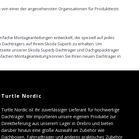
ie von einer der angesehensten Organisationen für Produkttests
nfache Montageanleitungen entwickelt, die speziell auf jedes
s Dachträgers auf Ihrem Skoda Superb zu erhalten. Um
duktseite unserer Skoda Superb Dachträger und Dachgepäckträger
infachen Montageanleitung können Sie Ihren neuen Dachträger in
Turtle Nordic
Turtle Nordic ist Ihr zuverlässiger Lieferant für hochwertige
Dachträger. Wir importieren unsere eigenen Produkte zur
Direktlieferung aus unserem Lager in Örebro und bieten
darüber hinaus eine große Auswahl an Zubehör wie
Dachboxen, Fahrradträger und anderes praktisches Zubehör