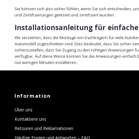
Sie können sich also sicher fühlen, wenn Sie sich entscheiden, u
und Zertifizierungen getestet und zertifiziert wurden.
Installationsanleitung für einfach
Wir verstehen, dass die Montage von Dachträgern für viele Autobe
Automodell zugeschnitten sind. Dies bedeutet, dass Sie sicher s
sicherzustellen, dass Sie Zugang zu den richtigen Anweisungen fü
verfügbar. Auf diese Weise können Sie die Anweisungen einfach b
nur wenigen Minuten installieren.
Information
Über uns
Kontaktiere uns
Retouren und Reklamationen
Häufige Fragen und Antworten – FAQ