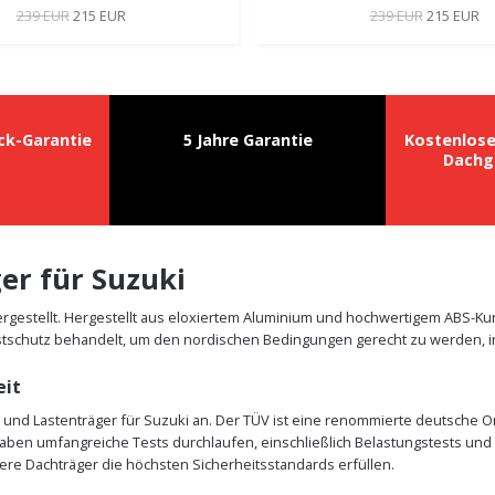
239 EUR
215 EUR
239 EUR
215 EUR
ck-Garantie
5 Jahre Garantie
Kostenlos
Dachg
er für Suzuki
rgestellt. Hergestellt aus eloxiertem Aluminium und hochwertigem ABS-Kuns
tschutz behandelt, um den nordischen Bedingungen gerecht zu werden, i
eit
r und Lastenträger für Suzuki an. Der TÜV ist eine renommierte deutsche O
aben umfangreiche Tests durchlaufen, einschließlich Belastungstests und 
sere Dachträger die höchsten Sicherheitsstandards erfüllen.