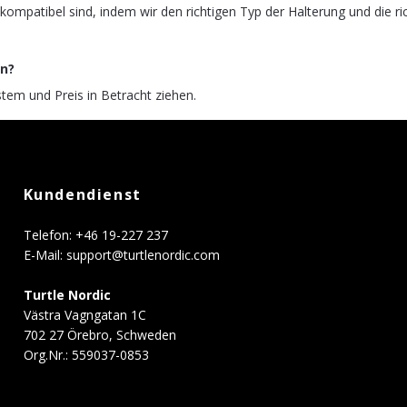
ompatibel sind, indem wir den richtigen Typ der Halterung und die ric
en?
stem und Preis in Betracht ziehen.
Kundendienst
Telefon: +46 19-227 237
E-Mail:
support@turtlenordic.com
Turtle Nordic
Västra Vagngatan 1C
702 27 Örebro, Schweden
Org.Nr.: 559037-0853