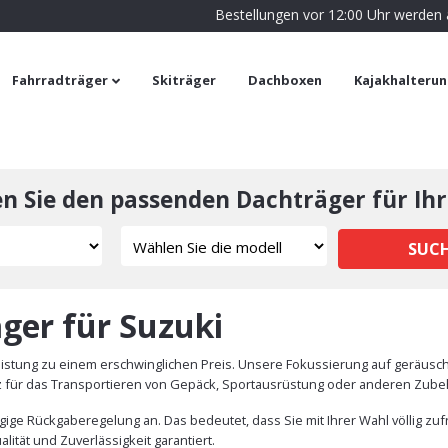
Bestellungen vor 12:00 Uhr werden
Fahrradträger
Skiträger
Dachboxen
Kajakhalteru
en Sie den passenden Dachträger für Ihr
SUC
ger für Suzuki
eistung zu einem erschwinglichen Preis. Unsere Fokussierung auf geräus
z für das Transportieren von Gepäck, Sportausrüstung oder anderen Zubeh
ige Rückgaberegelung an. Das bedeutet, dass Sie mit Ihrer Wahl völlig zuf
lität und Zuverlässigkeit garantiert.