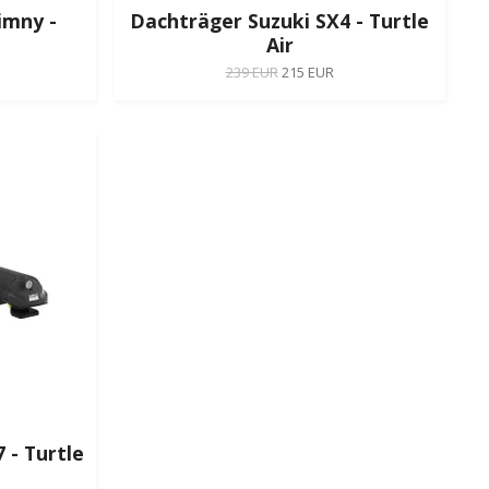
imny -
Dachträger Suzuki SX4 - Turtle
Air
239 EUR
215 EUR
 - Turtle