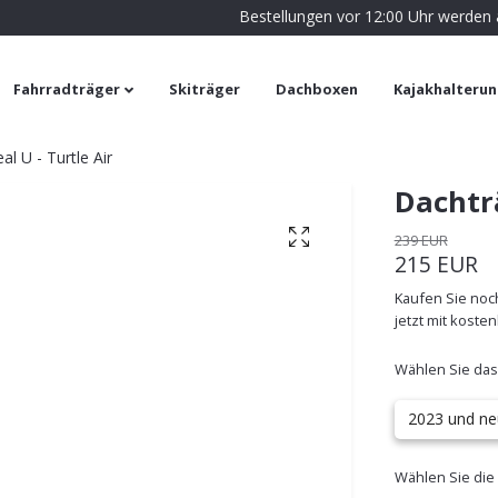
Bestellungen vor 12:00 Uhr werden
Fahrradträger
Skiträger
Dachboxen
Kajakhalteru
l U - Turtle Air
Dachträ
239 EUR
215 EUR
Kaufen Sie noch
jetzt mit koste
Wählen Sie das
2023 und ne
Wählen Sie die