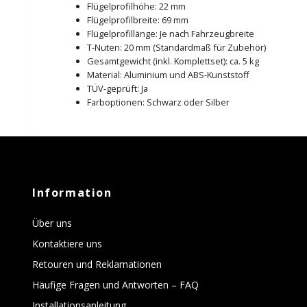
Flügelprofilhöhe: 22 mm
Flügelprofilbreite: 69 mm
Flügelprofillänge: Je nach Fahrzeugbreite
T-Nuten: 20 mm (Standardmaß für Zubehör)
Gesamtgewicht (inkl. Komplettset): ca. 5 kg
Material: Aluminium und ABS-Kunststoff
TÜV-geprüft: Ja
Farboptionen: Schwarz oder Silber
Information
Über uns
Kontaktiere uns
Retouren und Reklamationen
Häufige Fragen und Antworten – FAQ
Installationsanleitung