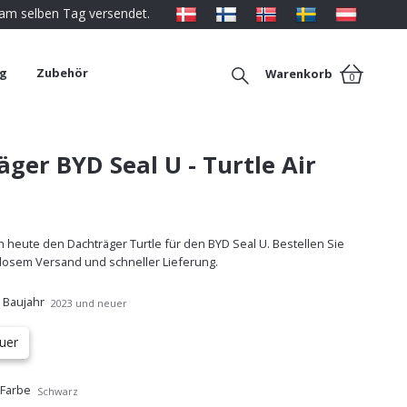
 am selben Tag versendet.
ng
Zubehör
Warenkorb
0
ger BYD Seal U - Turtle Air
 heute den Dachträger Turtle für den BYD Seal U. Bestellen Sie
nlosem Versand und schneller Lieferung.
 Baujahr
2023 und neuer
uer
 Farbe
Schwarz