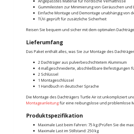
Angepasstes Material für nordische Verhältnisse
Gummileisten zur Minimierung von Geräuschen und 
Einfache Montage und Demontage unabhängig von 
TÜV-geprüft für zusätzliche Sicherheit
Reisen Sie bequem und sicher mit dem optimalen Dachträger
Lieferumfang
Das Paket enthält alles, was Sie zur Montage des Dachträger
2 Dachträger aus pulverbeschichtetem Aluminium
4 maßgeschneiderte, abschließbare Befestigungen fü
2 Schlüssel
1 Montageschlüssel
1 Handbuch in deutscher Sprache
Die Montage des Dachträgers Turtle Air ist unkompliziert 
Montageanleitung
für eine reibungslose und problemlose 
Produktspezifikation
Maximale Last beim Fahren: 75 kg (Prüfen Sie die ma
Maximale Last im Stillstand: 250 kg