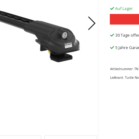
Auf Lager
30 Tage offe
5 Jahre Gara
Artikelnummer:
TN
Lieferant:
Turtle No