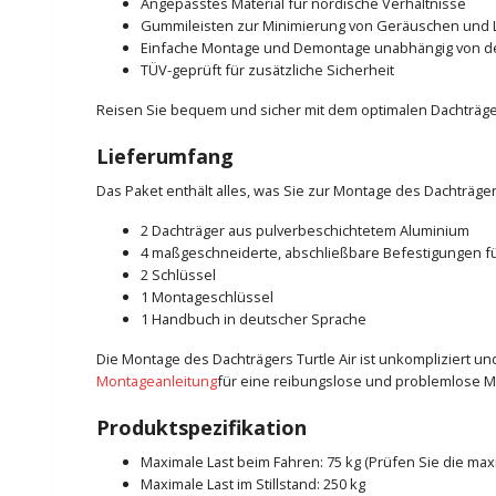
Angepasstes Material für nordische Verhältnisse
Gummileisten zur Minimierung von Geräuschen und 
Einfache Montage und Demontage unabhängig von 
TÜV-geprüft für zusätzliche Sicherheit
Reisen Sie bequem und sicher mit dem optimalen Dachträger
Lieferumfang
Das Paket enthält alles, was Sie zur Montage des Dachträger
2 Dachträger aus pulverbeschichtetem Aluminium
4 maßgeschneiderte, abschließbare Befestigungen fü
2 Schlüssel
1 Montageschlüssel
1 Handbuch in deutscher Sprache
Die Montage des Dachträgers Turtle Air ist unkompliziert 
Montageanleitung
für eine reibungslose und problemlose M
Produktspezifikation
Maximale Last beim Fahren: 75 kg (Prüfen Sie die ma
Maximale Last im Stillstand: 250 kg