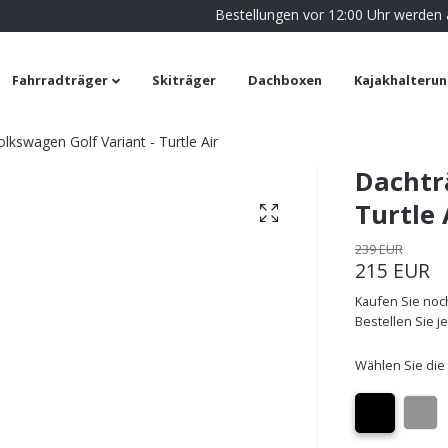
Bestellungen vor 12:00 Uhr werden
Fahrradträger
Skiträger
Dachboxen
Kajakhalteru
lkswagen Golf Variant - Turtle Air
Dachtr
Turtle 
239 EUR
215 EUR
Kaufen Sie noch
Bestellen Sie j
Wählen Sie die