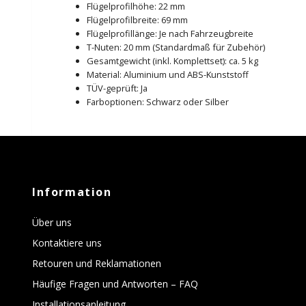
Flügelprofilhöhe: 22 mm
Flügelprofilbreite: 69 mm
Flügelprofillänge: Je nach Fahrzeugbreite
T-Nuten: 20 mm (Standardmaß für Zubehör)
Gesamtgewicht (inkl. Komplettset): ca. 5 kg
Material: Aluminium und ABS-Kunststoff
TÜV-geprüft: Ja
Farboptionen: Schwarz oder Silber
Information
Über uns
Kontaktiere uns
Retouren und Reklamationen
Häufige Fragen und Antworten – FAQ
Installationsanleitung